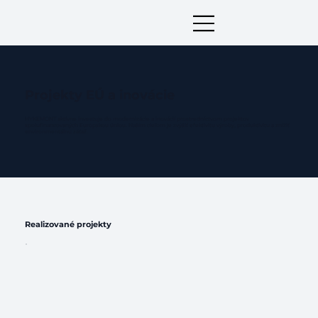
Projekty EÚ a inovácie
HYKEMONT aktívne investuje do modernizácie a inovácií prostredníctvom projektov
spolufinancovaných Európskou úniou. Naším cieľom je zvýšiť efektivitu výroby, produktivitu a znížiť
environmentálnu záťaž.
Realizované projekty