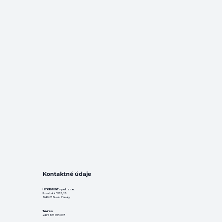
Kontaktné údaje
HYKEMONT spol. s r.o.
Považská 5133/18
940 01 Nové Zámky
Telefón
:
+421 911 055 007