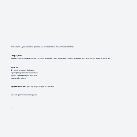
Inovácia výrobného procesu obrábania kovových dielov
Cieľ projektu:
Modernizácia a inovácia procesu obrábania kovových dielov zavedením nových technológií a automatizáciou vybraných operácií.
Prínosy:
Zvýšenie presnosti obrábania
Rýchlejšie spracovanie objednávok
Vyššia kvalita finálnych produktov
Flexibilnejšia výroba
Spolufinancovanie
: Operačný program Výskum a inovácie
opvai.sk
partnerskadohoda.gov.sk