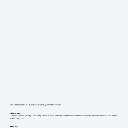
Inovácia procesu zvárania oceľových konštrukcií
Cieľ projektu:
Zvýšenie inovačnej kapacity a produktivity procesu zvárania oceľových konštrukcií modernizáciou existujúceho výrobného zariadenia a zavedením
nových technológií.
Prínosy: