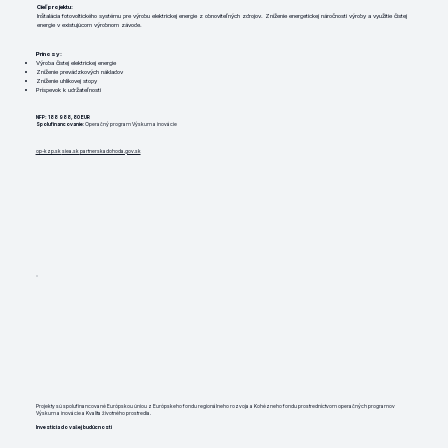
Cieľ projektu:
Inštalácia fotovoltického systému pre výrobu elektrickej energie z obnoviteľných zdrojov. Zníženie energetickej náročnosti výroby a využitie čistej
energie v existujúcom výrobnom závode.
Prínosy:
Výroba čistej elektrickej energie
Zníženie prevádzkových nákladov
Zníženie uhlíkovej stopy
Príspevok k udržateľnosti
NFP: 188 988,80 EUR
Spolufinancovanie
: Operačný program Výskum a inovácie
op-kzp.sk
siea.sk
partnerskadohoda.gov.sk
Projekty sú spolufinancované Európskou úniou z Európskeho fondu regionálneho rozvoja a Kohézneho fondu prostredníctvom operačných programov
Výskum a inovácie a Kvalita životného prostredia.
Investícia do vašej budúcnosti