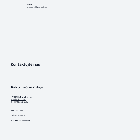
E-mail:
hykemont@hykemont.sk
Kontaktujte nás
Fakturačné údaje
HYKEMONT spol. s r.o.
Považská 5133/18
940 01 Nové Zámky
IČO
31423736
DIČ
2020413549
IČ DPH
SK2020413549