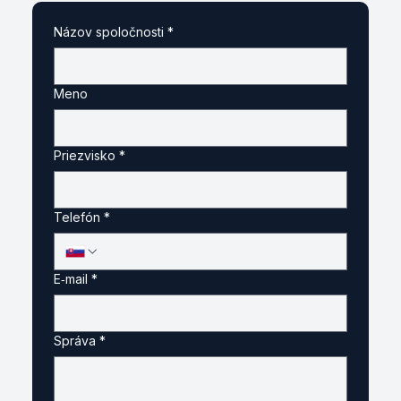
Názov spoločnosti
*
Meno
Priezvisko
*
Telefón
*
E‑mail
*
Správa
*