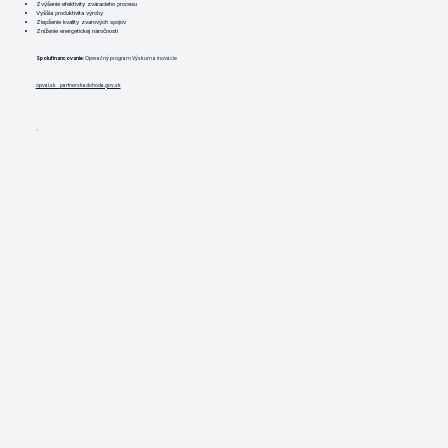
Zvýšenie efektivity zváracieho procesu
Vyššia produktivita výroby
Zlepšenie kvality zvarových spojov
Zníženie energetickej náročnosti
Spolufinancovanie
: Operačný program Výskum a inovácie
opvai.sk
partnerskadohoda.gov.sk