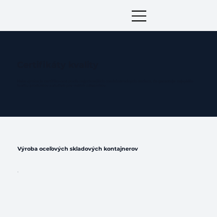
Certifikáty kvality
Naša výroba je certifikovaná podľa najprísnejších medzinárodných noriem, čo garantuje najvyššiu
kvalitu produktov a služieb pre našich zákazníkov.
Výroba oceľových skladových kontajnerov