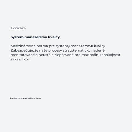
ISO 9001:2015
Systém manažérstva kvality
Medzinárodná norma pre systémy manažérstva kvality.
Zabezpečuje, že naše procesy sú systematicky riadené,
monitorované a neustále zlepšované pre maximálnu spokojnosť
zákazníkov.
​Konzistentná kvalita produktov a služieb