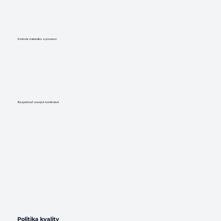
​Kontrola materiálov a procesov
Bezpečnosť nosných konštrukcií
Politika kvality