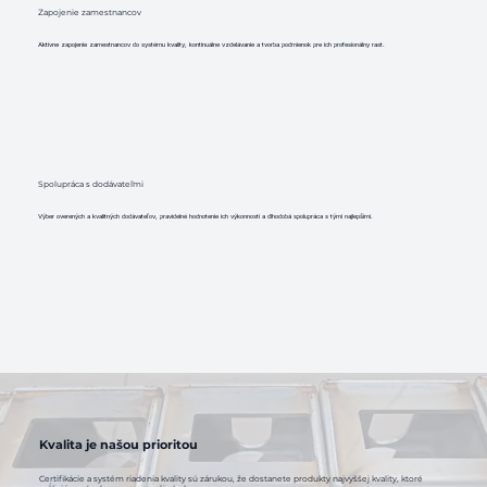
Zapojenie zamestnancov
Aktívne zapojenie zamestnancov do systému kvality, kontinuálne vzdelávanie a tvorba podmienok pre ich profesionálny rast.
Spolupráca s dodávateľmi
Výber overených a kvalitných dodávateľov, pravidelné hodnotenie ich výkonnosti a dlhodobá spolupráca s tými najlepšími.
Kvalita je našou prioritou
Certifikácie a systém riadenia kvality sú zárukou, že dostanete produkty najvyššej kvality, ktoré