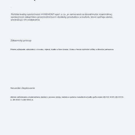
Politika kvality spoločnosti HYKEMONT spol. s r.o. je zameraná na dosiahnutie maximálnej
spokojnosti zákazníkov prostredníctvom dodávky produktov a služieb, ktoré spĺňajú alebo
prekračujú ich očakávania.
Zákaznícky prístup
Plnenie požiadaviek zákazníkov v rozsahu, objeme, kvalite a čase dodania. Snaha o férové obchodné vzťahy a dlhodobé partnerstvá.
Neustále zlepšovanie
Aktívne vyhľadávanie a implementácia zlepšení v procese výroby, riadenia a systému manažérstva kvality podľa noriem EN ISO 9001, EN 3834-
2, EN 1090-1 a EN 1090-2.