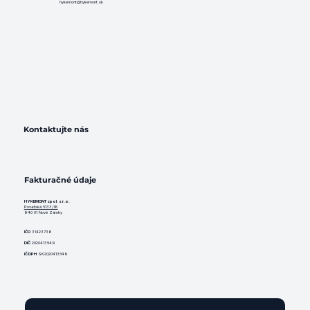
hykemont@hykemont.sk
Kontaktujte nás
Fakturačné údaje
HYKEMONT spol. s r.o.
Považská 5133/18
940 01 Nové Zámky
IČO
31423736
DIČ
2020413549
IČ DPH
SK2020413549