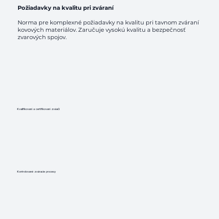
Požiadavky na kvalitu pri zváraní
Norma pre komplexné požiadavky na kvalitu pri tavnom zváraní
kovových materiálov. Zaručuje vysokú kvalitu a bezpečnosť
zvarových spojov.
​Kvalifikovaní a certifikovaní zváači
Kontrolované zváracie procesy