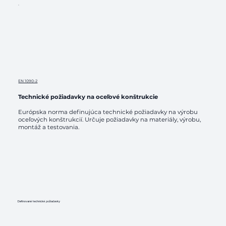
EN 1090-2
Technické požiadavky na oceľové konštrukcie
Európska norma definujúca technické požiadavky na výrobu
oceľových konštrukcií. Určuje požiadavky na materiály, výrobu,
montáž a testovania.
​Definované technické požiadavky