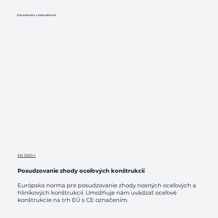
Dokumentácia a sledovateľnosť
EN 1090-1
Posudzovanie zhody oceľových konštrukcií
Európska norma pre posudzovanie zhody nosných oceľových a
hliníkových konštrukcií. Umožňuje nám uvádzať oceľové
konštrukcie na trh EÚ s CE označením.