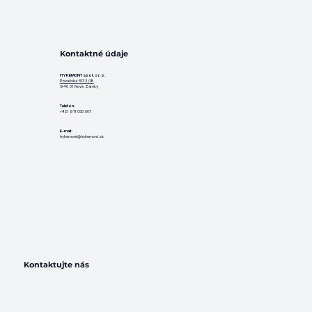
Kontaktné údaje
HYKEMONT spol. s r.o.
Považská 5133/18
940 01 Nové Zámky
Telefón
:
+421 911 055 007
E-mail:
hykemont@hykemont.sk
Kontaktujte nás