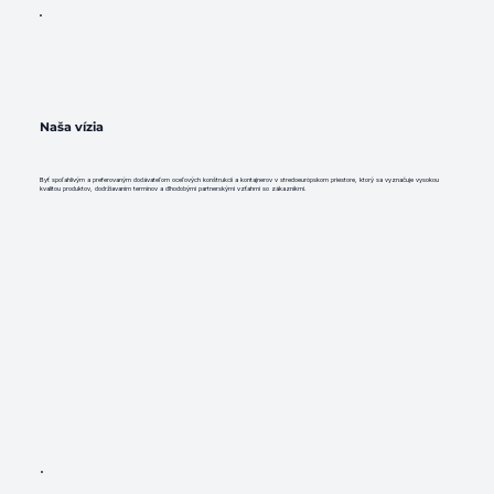
Naša vízia
Byť spoľahlivým a preferovaným dodávateľom oceľových konštrukcií a kontajnerov v stredoeurópskom priestore, ktorý sa vyznačuje vysokou
kvalitou produktov, dodržiavaním termínov a dlhodobými partnerskými vzťahmi so zákazníkmi.