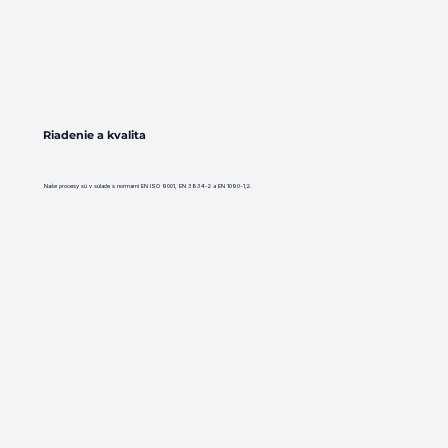
Riadenie a kvalita
Naše procesy sú v súlade s normami EN ISO 9001, EN 3834-2 a EN 1090-1,2.