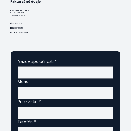
Fakturačné údaje
HYKEMONT spol. s r.o.
Považská 5133/18
940 01 Nové Zámky
IČO
31423736
DIČ
2020413549
IČ DPH
SK2020413549
Názov spoločnosti
*
Meno
Priezvisko
*
Telefón
*