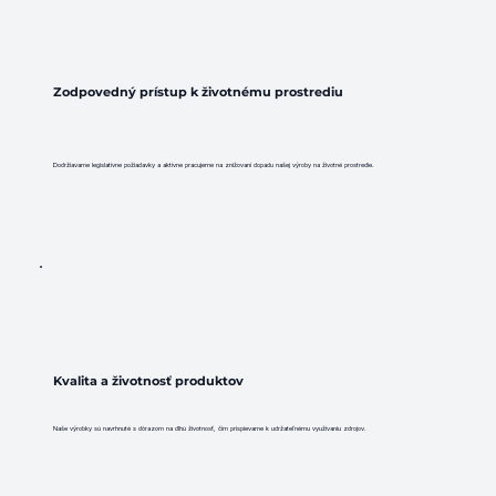
Zodpovedný prístup k životnému prostrediu
Dodržiavame legislatívne požiadavky a aktívne pracujeme na znižovaní dopadu našej výroby na životné prostredie.
Kvalita a životnosť produktov
Naše výrobky sú navrhnuté s dôrazom na dlhú životnosť, čím prispievame k udržateľnému využívaniu zdrojov.