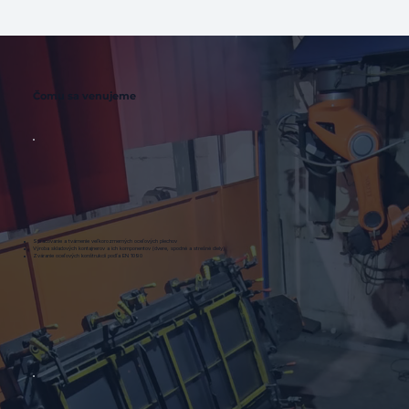
Čomu sa venujeme
Spracovanie a tvárnenie veľkorozmerných oceľových plechov
Výroba skladových kontajnerov a ich komponentov (dvere, spodné a strešné diely)
Zváranie oceľových konštrukcií podľa EN 1090