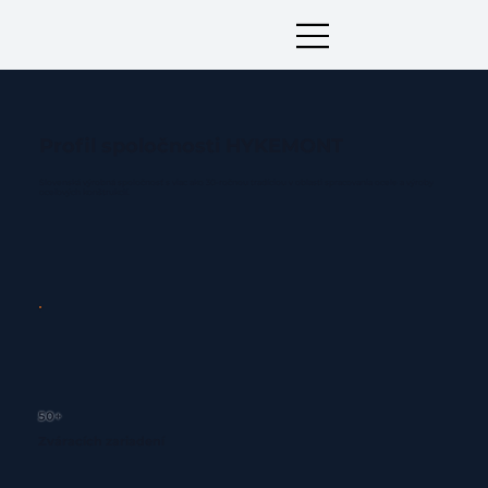
Profil spoločnosti HYKEMONT
Slovenská výrobná spoločnosť s viac ako 30-ročnou tradíciou v oblasti spracovania ocele a výroby
oceľových konštrukcií.
50+
Zváracích zariadení