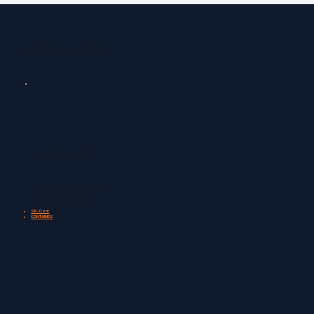
Naši zákazníci a trhy
Hlavní partneri
Dlhodobo spolupracujeme s popredných
európskymi spoločnosťami v oblasti
skladovania a kontajnerovej dopravy:
SK-Cont
CONTAINEX