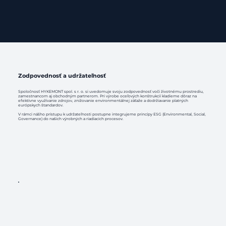
Zodpovednosť a udržateľnosť
Spoločnosť HYKEMONT spol. s r. o. si uvedomuje svoju zodpovednosť voči životnému prostrediu,
zamestnancom aj obchodným partnerom. Pri výrobe oceľových konštrukcií kladieme dôraz na
efektívne využívanie zdrojov, znižovanie environmentálnej záťaže a dodržiavanie platných
európskych štandardov.
V rámci nášho prístupu k udržateľnosti postupne integrujeme princípy ESG (Environmental, Social,
Governance) do našich výrobných a riadiacich procesov.