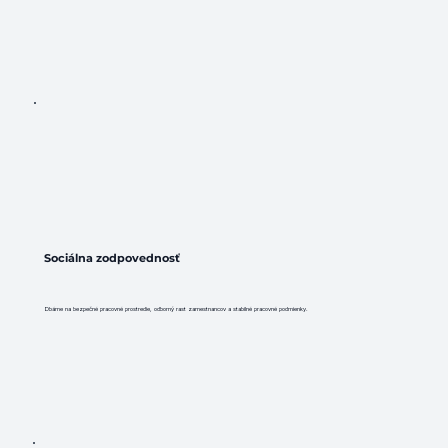
Sociálna zodpovednosť
Dbáme na bezpečné pracovné prostredie, odborný rast zamestnancov a stabilné pracovné podmienky.