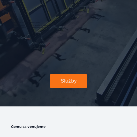
Obrábanie kovov a zámočnícke práce
Povrchová úprava – lakovanie a sušenie nadrozmerných konštrukcií
Zákazková výroba podľa výkresovej dokumentácie
Služby
Čomu sa venujeme