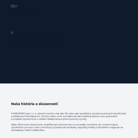
30+
Rokov na trhu
4
Medzinárodné certifikácie
Naša história a skúsenosti
HYKEMONT spol. s r.o. pôsobí na trhu viac ako 30 rokov ako spoľahlivý výrobca oceľových konštrukcií
a skladových kontajnerov. Za túto dobu sme sa etablovali ako stabilný partner pre popredné
európske spoločnosti v oblasti skladovania a priemyselnej výroby.
Naše dlhoročné skúsenosti, kvalifikovaní zamestnanci a neustále investície do modernizácie
výrobného procesu nám umožňujú poskytovať produkty najvyššej kvality a flexibilne reagovať na
požiadavky našich zákazníkov.