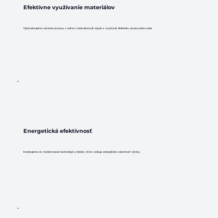
Efektívne využívanie materiálov
Optimalizujeme výrobné procesy s cieľom minimalizovať odpad a zvyšovať efektivitu spracovania ocele.
Energetická efektívnosť
Investujeme do modernizácie technológií a riešení, ktoré znižujú energetickú náročnosť výroby.