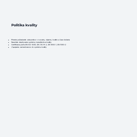
Politika kvality
Plnenie požiadaviek zákazníkov v rozsahu, objeme, kvalite a čase dodania
Neustále zlepšovanie systému manažérstva kvality
Certifikácia podľa EN ISO 9001, EN 3834-2, EN 1090-1, EN 1090-2
Zapojenie zamestnancov do systému kvality