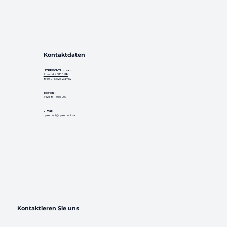
Kontaktdaten
HYKEMONT Ltd. s ro
Považská 5133/18
940 01 Nove Zamky
Telefon
:
+421 911 055 007
E-Mail:
hykemont@hykemont.sk
Kontaktieren Sie uns