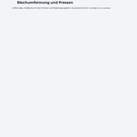
Blechumformung und Pressen
Großformatige Stahlbleche mit hoher Präzision und Wiederholgenauigkeit in die gewünschte Form zu bringen und zu pressen.