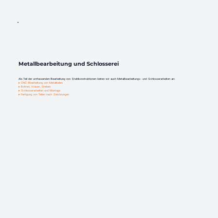
Metallbearbeitung und Schlosserei
Als Teil der umfassenden Bearbeitung von Stahlkonstruktionen bieten wir auch Metallbearbeitungs- und Schlosserarbeiten an:
▸ CNC-Bearbeitung von Metallteilen
▸ Bohren, Fräsen, Drehen
▸ Schlosserarbeiten und Montage
▸ Fertigung von Teilen nach Zeichnungen