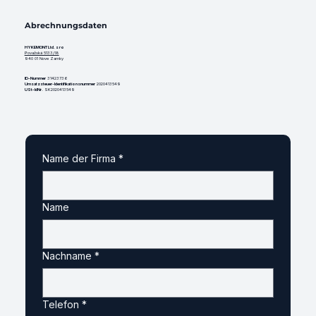
Abrechnungsdaten
HYKEMONT Ltd. s ro
Považská 5133/18
940 01 Nove Zamky
ID-Nummer
31423736
Umsatzsteuer-Identifikationsnummer
2020413549
USt-IdNr.
SK2020413549
Name der Firma
*
Name
Nachname
*
Telefon
*