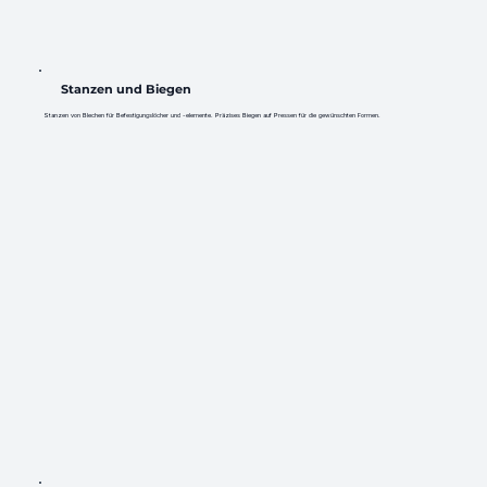
Stanzen und Biegen
Stanzen von Blechen für Befestigungslöcher und -elemente. Präzises Biegen auf Pressen für die gewünschten Formen.