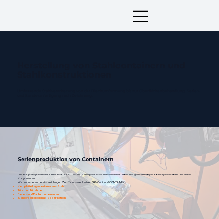
Herstellung von Stahlcontainern und
Stahlkonstruktionen
Umfassende Stahlverarbeitung von der Blechumformung bis zur Oberflächenbehandlung. Serien-
und Sonderanfertigung nach Zeichnung.
Serienproduktion von Containern
Das Hauptprogramm der Firma HYKEMONT ist die Serienproduktion verschiedener Arten von großformatigen Stahllagerbehältern und deren
Komponenten.
Wir produzieren bereits seit langer Zeit für unsere Partner SK-Cont und CONTAINEX:
Komplette Lagercontainer aus Stahl
Türen und Türrahmen
Boden- und Dachkomponenten
Sonderbauteile gemäß Spezifikation