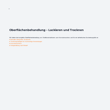
Oberflächenbehandlung – Lackieren und Trocknen
Wir bieten die komplette Oberflächenbehandlung von Stahlkonstruktionen zum Korrosionsschutz und für ein ästhetisches Erscheinungsbild an:
▸ Bemalen übergroßer Strukturen
▸ Trocknungsanlagen für hochwertige Anwendungen
▸ Korrosionsschutz
▸ Farbgestaltung nach Bedarf