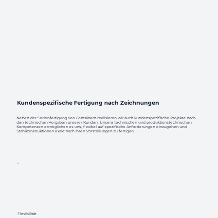
Kundenspezifische Fertigung nach Zeichnungen
Neben der Serienfertigung von Containern realisieren wir auch kundenspezifische Projekte nach
den technischen Vorgaben unserer Kunden. Unsere technischen und produktionstechnischen
Kompetenzen ermöglichen es uns, flexibel auf spezifische Anforderungen einzugehen und
Stahlkonstruktionen exakt nach Ihren Vorstellungen zu fertigen.
Flexibilität