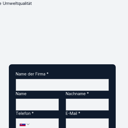
e Umweltqualität
Name der Firma
*
Name
Nachname
*
Telefon
*
E-Mail
*