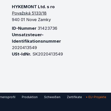
HYKEMONT Ltd. s ro
Považská 5133/18
940 01 Nove Zamky
ID-Nummer
31423736
Umsatzsteuer-
Identifikationsnummer
2020413549
USt-IdNr.
SK2020413549
mensprofil
Produktion
Schweißen
Zertifikate
EU-Projekte
Datenschutz
und
Cookies.
Allgemeine Geschäftsbedingungen