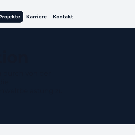
Projekte
Karriere
Kontakt
tion
n durch von der
die
Umweltbelastung zu