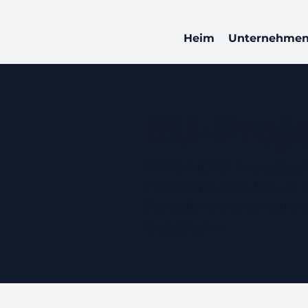
Heim
Unternehmens
EU-Proj
HYKEMONT investiert 
Europäischen Union ko
Produktionseffizienz
reduzieren.