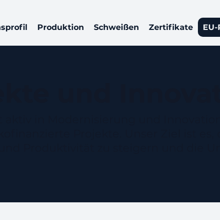
profil
Produktion
Schweißen
Zertifikate
EU-
ekte und Innova
aktiv in Modernisierung und Innovatio
finanzierte Projekte. Unser Ziel ist es, 
 und Produktivität zu steigern und die 