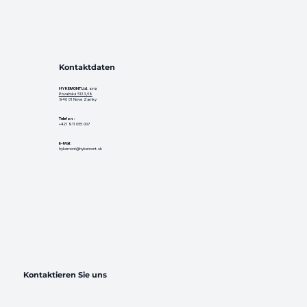
Kontaktdaten
HYKEMONT Ltd. s ro
Považská 5133/18
940 01 Nove Zamky
Telefon
:
+421 911 055 007
E-Mail:
hykemont@hykemont.sk
Kontaktieren Sie uns