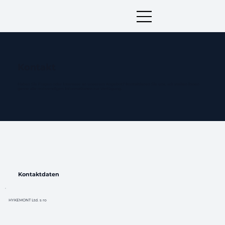
Kontakt
Haben Sie Fragen oder Interesse an unserem Angebot? Kontaktieren Sie uns, wir stellen Ihnen
gerne alle notwendigen Informationen zur Verfügung.
Kontaktdaten
HYKEMONT Ltd. s ro