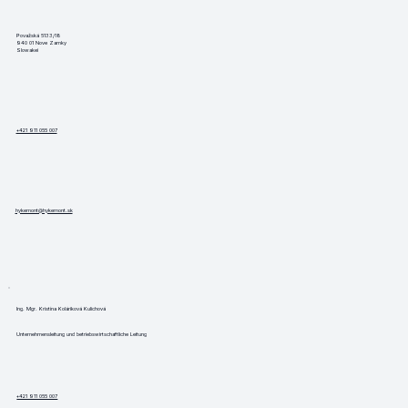
Považská 5133/18
940 01 Nove Zamky
Slowakei
+421 911 055 007
hykemont@hykemont.sk
Ing. Mgr. Kristína Koláriková Kulichová
Unternehmensleitung und betriebswirtschaftliche Leitung
+421 911 055 007