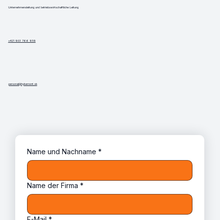
Unternehmensleitung und betriebswirtschaftliche Leitung
+421 903 766 959
personal@hykemont.sk
Name und Nachname
*
Name der Firma
*
E-Mail
*