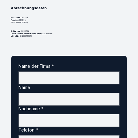
Abrechnungsdaten
HYKEMONT Ltd. s ro
Považská 5133/18
940 01 Nove Zamky
ID-Nummer
31423736
Umsatzsteuer-Identifikationsnummer
2020413549
USt-IdNr.
SK2020413549
Name der Firma
*
Name
Nachname
*
Telefon
*